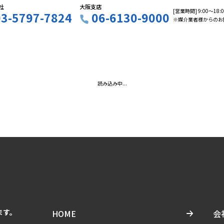
社
大阪支店
[営業時間] 9:00〜18
03-5797-7824
06-6130-9000
※媒介業者様からのお
読み込み中...
ます。
HOME
会