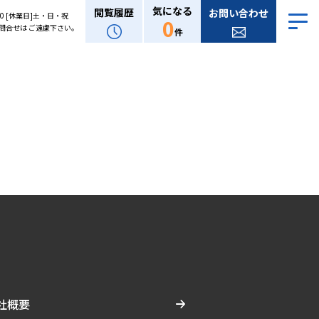
気になる
閲覧履歴
お問い合わせ
:00 [休業日]土・日・祝
0
問合せは ご遠慮下さい。
件
社概要