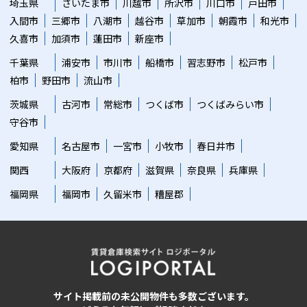
埼玉県
さいたま市
川越市
所沢市
川口市
戸田市
入間市
三郷市
八潮市
越谷市
草加市
朝霞市
和光市
久喜市
加須市
蓮田市
新座市
千葉県
浦安市
市川市
船橋市
習志野市
松戸市
柏市
野田市
流山市
茨城県
古河市
常総市
つくば市
つくばみらい市
守谷市
愛知県
名古屋市
一宮市
小牧市
春日井市
関西
大阪府
京都府
滋賀県
奈良県
兵庫県
福岡県
福岡市
久留米市
糟屋郡
サイト掲載前の未公開物件も多数ございます。