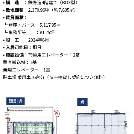
• 構 造
：鉄骨造4階建て（BOX型）
• 敷地面積
：2,370.96坪（約7,835㎡）
• 賃貸面積
：
┗ 倉庫・バース：5,117.95坪
┗ 事務所等 ：81.75坪
• 竣 工
：2024年8月
• 入居可能日
：即日
• 施設設備
：荷物用エレベーター：2基
垂直搬送機：1基
乗用エレベーター：1基
駐車場 乗用車16台分（※一棟貸し契約につき無料）