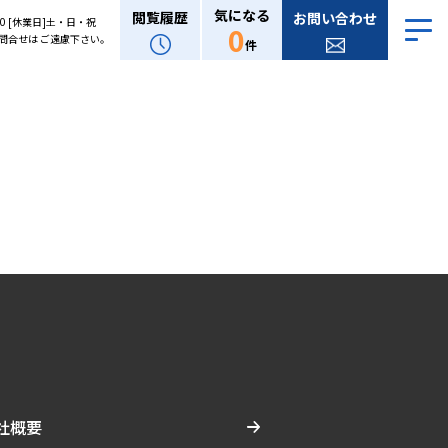
気になる
閲覧履歴
お問い合わせ
:00 [休業日]土・日・祝
0
問合せは ご遠慮下さい。
件
社概要