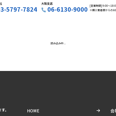
社
大阪支店
[営業時間] 9:00〜18
03-5797-7824
06-6130-9000
※媒介業者様からのお
読み込み中...
ます。
HOME
会