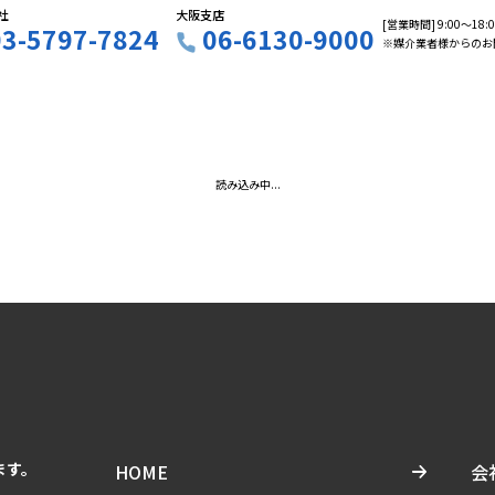
社
大阪支店
[営業時間] 9:00〜18
03-5797-7824
06-6130-9000
※媒介業者様からのお
読み込み中...
ます。
HOME
会