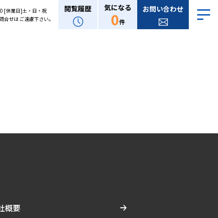
気になる
閲覧履歴
お問い合わせ
:00 [休業日]土・日・祝
0
問合せは ご遠慮下さい。
件
社概要