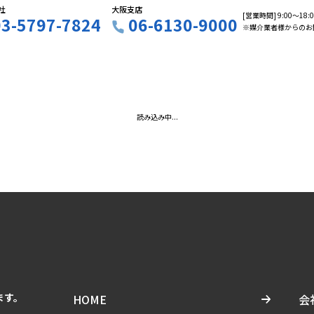
社
大阪支店
[営業時間] 9:00〜18
03-5797-7824
06-6130-9000
※媒介業者様からのお
読み込み中...
ます。
HOME
会