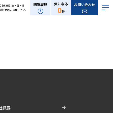
気になる
閲覧履歴
お問い合わせ
:00 [休業日]土・日・祝
0
問合せは ご遠慮下さい。
件
社概要