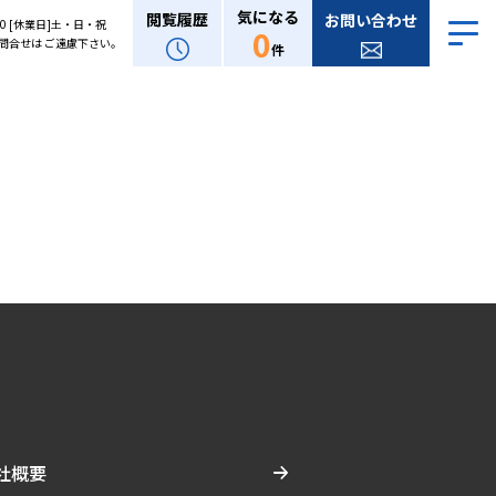
気になる
閲覧履歴
お問い合わせ
:00 [休業日]土・日・祝
0
問合せは ご遠慮下さい。
件
社概要