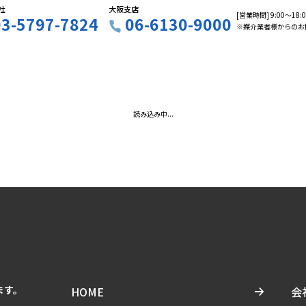
社
大阪支店
[営業時間] 9:00〜18
03-5797-7824
06-6130-9000
※媒介業者様からのお
読み込み中...
ます。
HOME
会