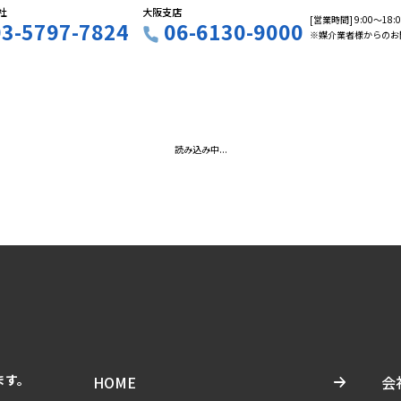
社
大阪支店
[営業時間] 9:00〜18
03-5797-7824
06-6130-9000
※媒介業者様からのお
読み込み中...
ます。
HOME
会