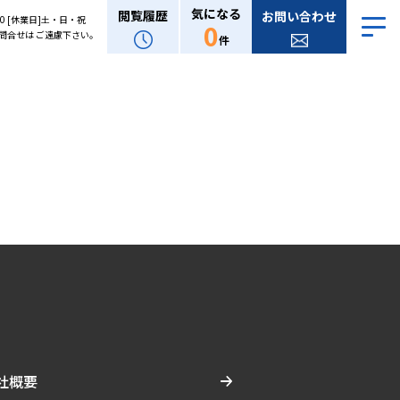
気になる
閲覧履歴
お問い合わせ
:00 [休業日]土・日・祝
0
問合せは ご遠慮下さい。
件
社概要