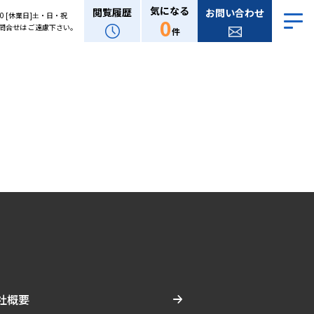
気になる
閲覧履歴
お問い合わせ
:00 [休業日]土・日・祝
0
問合せは ご遠慮下さい。
件
社概要