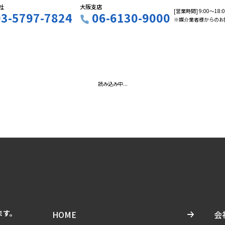
社
大阪支店
[営業時間] 9:00〜18
03-5797-7824
06-6130-9000
※媒介業者様からのお
読み込み中...
ます。
HOME
会