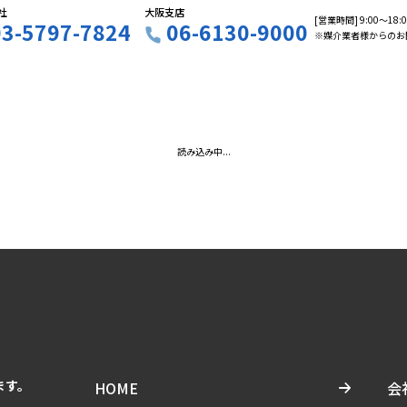
社
大阪支店
[営業時間] 9:00〜18
03-5797-7824
06-6130-9000
※媒介業者様からのお
読み込み中...
ます。
HOME
会