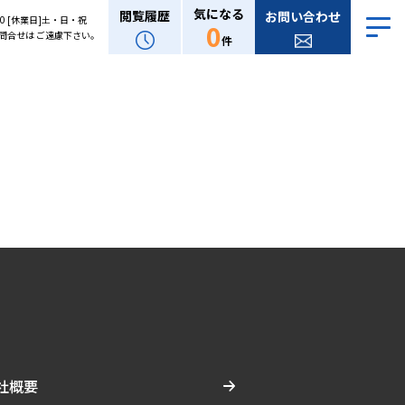
気になる
閲覧履歴
お問い合わせ
:00 [休業日]土・日・祝
0
問合せは ご遠慮下さい。
件
社概要