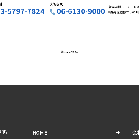
社
大阪支店
[営業時間] 9:00〜18
03-5797-7824
06-6130-9000
※媒介業者様からのお
読み込み中...
ます。
HOME
会