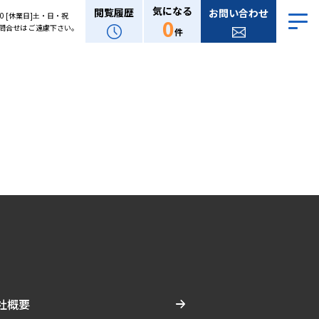
気になる
閲覧履歴
お問い合わせ
:00 [休業日]土・日・祝
0
問合せは ご遠慮下さい。
件
社概要