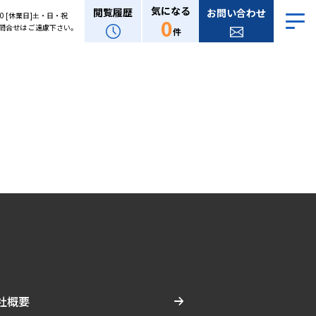
気になる
閲覧履歴
お問い合わせ
:00 [休業日]土・日・祝
0
問合せは ご遠慮下さい。
件
社概要