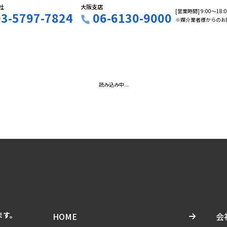
社
大阪支店
[営業時間] 9:00〜18
03-5797-7824
06-6130-9000
※媒介業者様からのお
読み込み中...
ます。
HOME
会