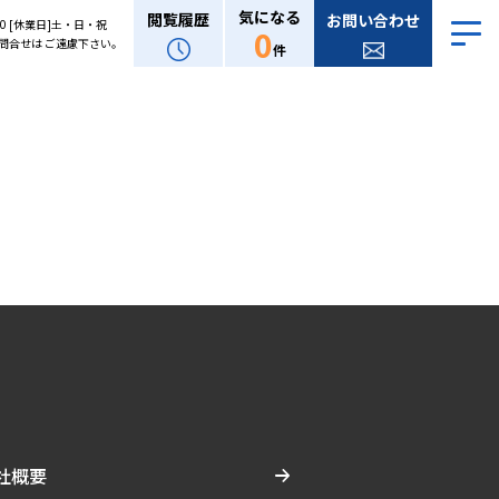
気になる
閲覧履歴
お問い合わせ
:00 [休業日]土・日・祝
0
問合せは ご遠慮下さい。
件
社概要