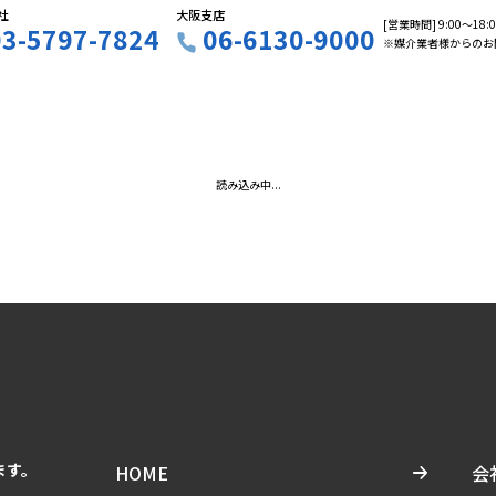
社
大阪支店
[営業時間] 9:00〜18
03-5797-7824
06-6130-9000
※媒介業者様からのお
読み込み中...
ます。
HOME
会