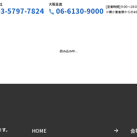
社
大阪支店
[営業時間] 9:00〜18
03-5797-7824
06-6130-9000
※媒介業者様からのお
読み込み中...
ます。
HOME
会