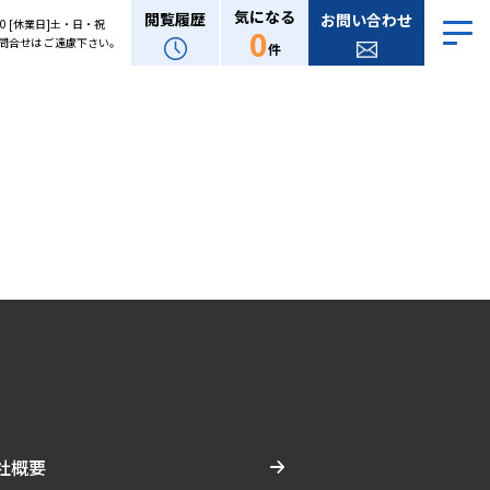
気になる
閲覧履歴
お問い合わせ
:00 [休業日]土・日・祝
0
問合せは ご遠慮下さい。
件
社概要