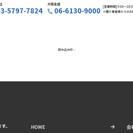
社
大阪支店
[営業時間] 9:00〜18
03-5797-7824
06-6130-9000
※媒介業者様からのお
読み込み中...
ます。
HOME
会