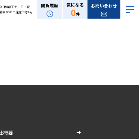
気になる
閲覧履歴
お問い合わせ
:00 [休業日]土・日・祝
0
問合せは ご遠慮下さい。
件
社概要