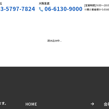
社
大阪支店
[営業時間] 9:00〜18
03-5797-7824
06-6130-9000
※媒介業者様からのお
読み込み中...
ます。
HOME
会