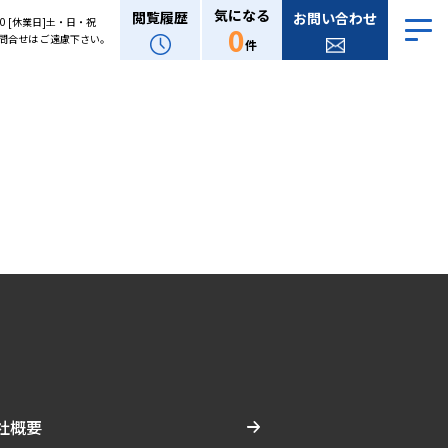
気になる
閲覧履歴
お問い合わせ
:00 [休業日]土・日・祝
0
問合せは ご遠慮下さい。
件
社概要