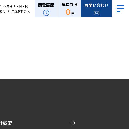
気になる
閲覧履歴
お問い合わせ
:00 [休業日]土・日・祝
0
問合せは ご遠慮下さい。
件
社概要