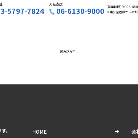
社
大阪支店
[営業時間] 9:00〜18
03-5797-7824
06-6130-9000
※媒介業者様からのお
読み込み中...
ます。
HOME
会