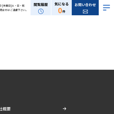
気になる
閲覧履歴
お問い合わせ
:00 [休業日]土・日・祝
0
問合せは ご遠慮下さい。
件
社概要