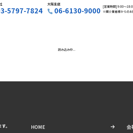
社
大阪支店
[営業時間] 9:00〜18
03-5797-7824
06-6130-9000
※媒介業者様からのお
読み込み中...
ます。
HOME
会