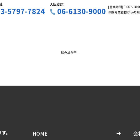
社
大阪支店
[営業時間] 9:00〜18
03-5797-7824
06-6130-9000
※媒介業者様からのお
読み込み中...
ます。
HOME
会