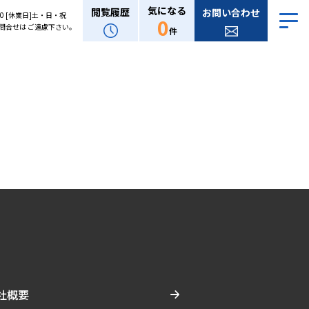
気になる
閲覧履歴
お問い合わせ
:00 [休業日]土・日・祝
0
問合せは ご遠慮下さい。
件
社概要