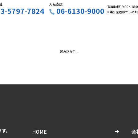
社
大阪支店
[営業時間] 9:00〜18
03-5797-7824
06-6130-9000
※媒介業者様からのお
読み込み中...
ます。
HOME
会