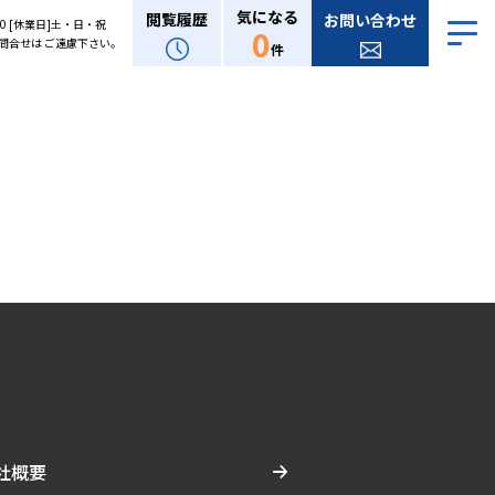
気になる
閲覧履歴
お問い合わせ
:00 [休業日]土・日・祝
0
問合せは ご遠慮下さい。
件
社概要