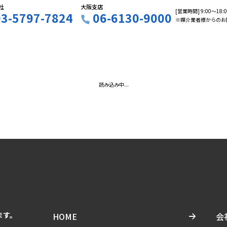
社
大阪支店
[営業時間] 9:00〜18
03-5797-7824
06-6130-9000
※媒介業者様からのお
読み込み中...
ます。
HOME
会