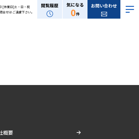
気になる
閲覧履歴
お問い合わせ
:00 [休業日]土・日・祝
0
問合せは ご遠慮下さい。
件
社概要