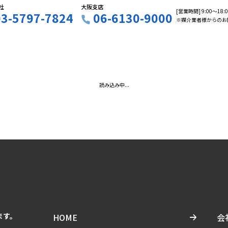
社
大阪支店
[営業時間] 9:00〜18
03-5797-7824
06-6130-9000
※媒介業者様からのお
読み込み中...
ます。
HOME
会