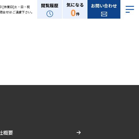
気になる
閲覧履歴
お問い合わせ
:00 [休業日]土・日・祝
0
問合せは ご遠慮下さい。
件
社概要