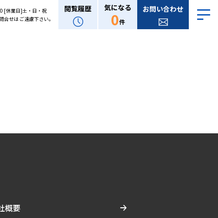
気になる
閲覧履歴
お問い合わせ
:00 [休業日]土・日・祝
0
問合せは ご遠慮下さい。
件
社概要