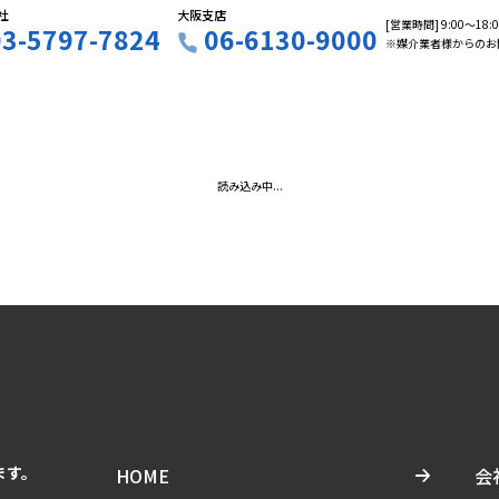
社
大阪支店
[営業時間] 9:00〜18
03-5797-7824
06-6130-9000
※媒介業者様からのお
読み込み中...
ます。
HOME
会