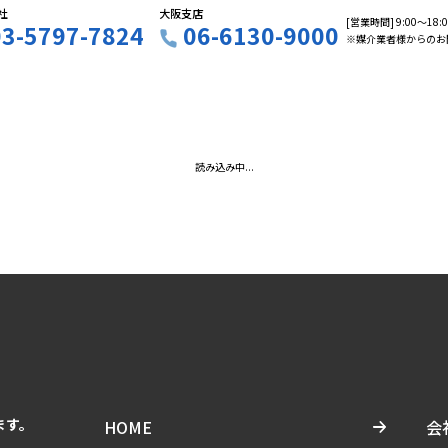
社
大阪支店
[営業時間] 9:00〜18
03-5797-7824
06-6130-9000
※媒介業者様からのお
読み込み中...
ます。
HOME
会