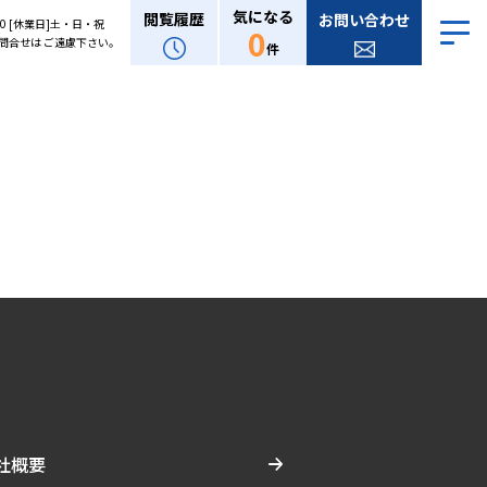
気になる
閲覧履歴
お問い合わせ
:00 [休業日]土・日・祝
0
問合せは ご遠慮下さい。
件
社概要