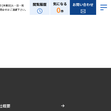
気になる
閲覧履歴
お問い合わせ
:00 [休業日]土・日・祝
0
問合せは ご遠慮下さい。
件
社概要