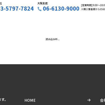
社
大阪支店
[営業時間] 9:00〜18
03-5797-7824
06-6130-9000
※媒介業者様からのお
読み込み中...
ます。
HOME
会