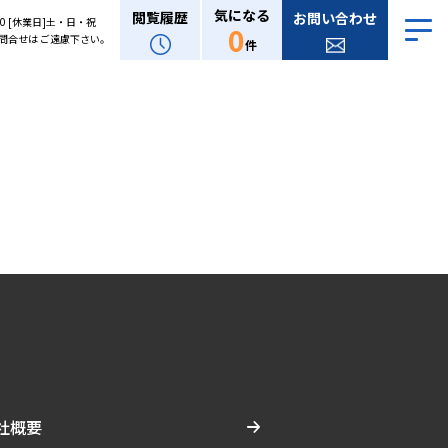
気になる
閲覧履歴
お問い合わせ
:00 [休業日]土・日・祝
0
問合せは ご遠慮下さい。
件
社概要