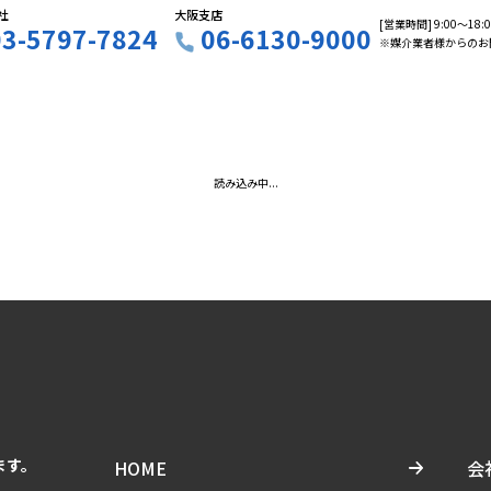
社
大阪支店
[営業時間] 9:00〜18
03-5797-7824
06-6130-9000
※媒介業者様からのお
読み込み中...
ます。
HOME
会