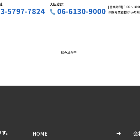
社
大阪支店
[営業時間] 9:00〜18
03-5797-7824
06-6130-9000
※媒介業者様からのお
読み込み中...
ます。
HOME
会