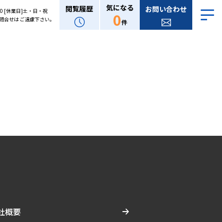
気になる
閲覧履歴
お問い合わせ
:00 [休業日]土・日・祝
0
問合せは ご遠慮下さい。
件
社概要