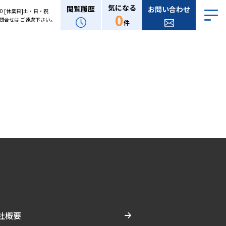
気になる
閲覧履歴
お問い合わせ
:00 [休業日]土・日・祝
0
問合せは ご遠慮下さい。
件
社概要