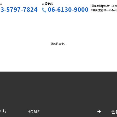
社
大阪支店
[営業時間] 9:00〜18
03-5797-7824
06-6130-9000
※媒介業者様からのお
読み込み中...
ます。
HOME
会