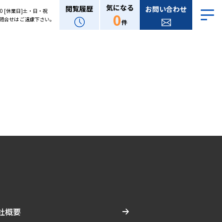
気になる
閲覧履歴
お問い合わせ
:00 [休業日]土・日・祝
0
問合せは ご遠慮下さい。
件
社概要