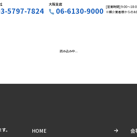
社
大阪支店
[営業時間] 9:00〜18
03-5797-7824
06-6130-9000
※媒介業者様からのお
読み込み中...
ます。
HOME
会