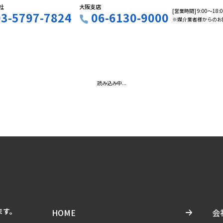
社
大阪支店
[営業時間] 9:00〜18
03-5797-7824
06-6130-9000
※媒介業者様からのお
読み込み中...
ます。
HOME
会