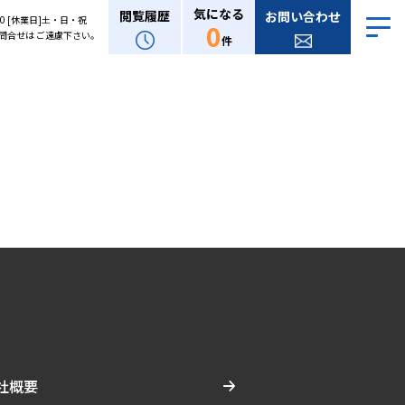
気になる
閲覧履歴
お問い合わせ
:00 [休業日]土・日・祝
0
問合せは ご遠慮下さい。
件
社概要