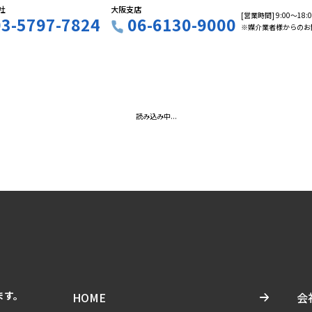
社
大阪支店
[営業時間] 9:00〜18
03-5797-7824
06-6130-9000
※媒介業者様からのお
読み込み中...
ます。
HOME
会