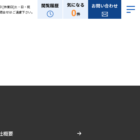
気になる
閲覧履歴
お問い合わせ
:00 [休業日]土・日・祝
0
問合せは ご遠慮下さい。
件
社概要