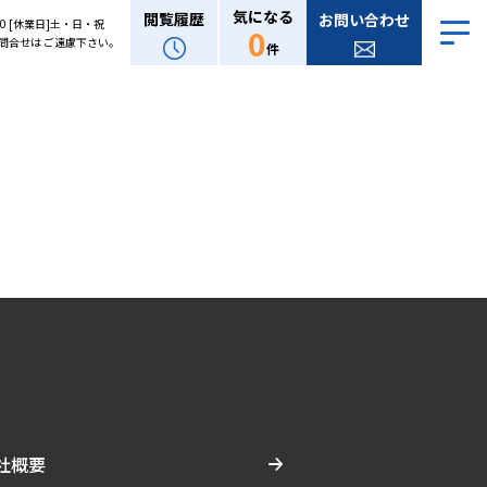
気になる
閲覧履歴
お問い合わせ
:00 [休業日]土・日・祝
0
問合せは ご遠慮下さい。
件
社概要