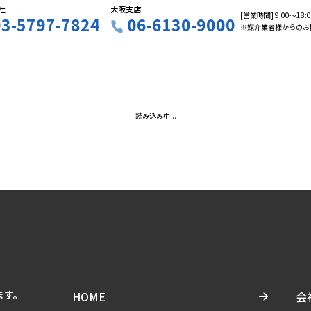
社
大阪支店
[営業時間] 9:00〜18
03-5797-7824
06-6130-9000
※媒介業者様からのお
読み込み中...
ます。
HOME
会