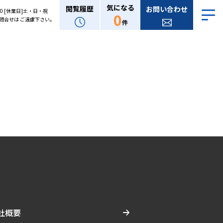
気になる
閲覧履歴
お問い合わせ
:00 [休業日]土・日・祝
0
問合せは ご遠慮下さい。
件
社概要