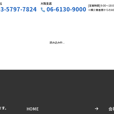
社
大阪支店
[営業時間] 9:00〜18
03-5797-7824
06-6130-9000
※媒介業者様からのお
読み込み中...
ます。
HOME
会