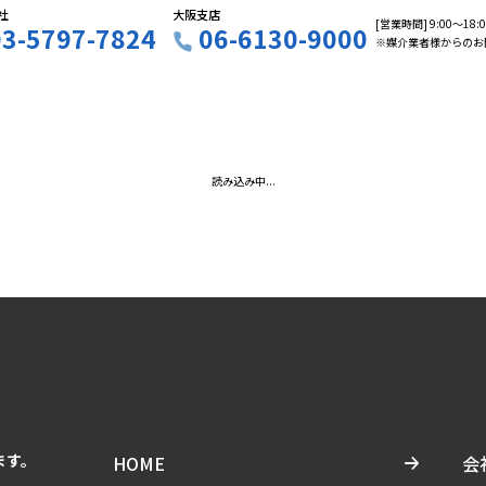
社
大阪支店
[営業時間] 9:00〜18
03-5797-7824
06-6130-9000
※媒介業者様からのお
読み込み中...
ます。
HOME
会