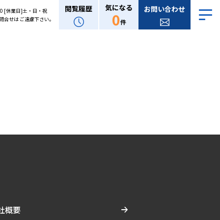
気になる
閲覧履歴
お問い合わせ
:00 [休業日]土・日・祝
0
問合せは ご遠慮下さい。
件
社概要