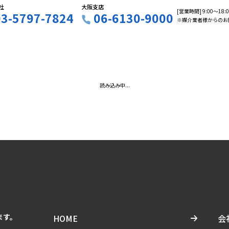
社
大阪支店
[営業時間] 9:00〜18
03-5797-7824
06-6130-9000
※媒介業者様からのお
読み込み中...
ます。
HOME
会