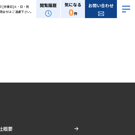
気になる
閲覧履歴
お問い合わせ
:00 [休業日]土・日・祝
0
問合せは ご遠慮下さい。
件
社概要