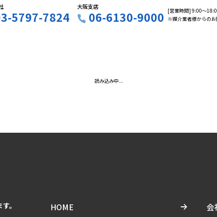
社
大阪支店
[営業時間] 9:00〜18
03-5797-7824
06-6130-9000
※媒介業者様からのお
読み込み中...
ます。
HOME
会