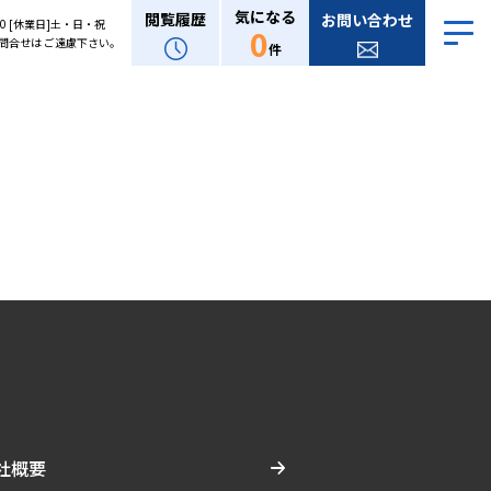
気になる
閲覧履歴
お問い合わせ
:00 [休業日]土・日・祝
0
問合せは ご遠慮下さい。
件
社概要