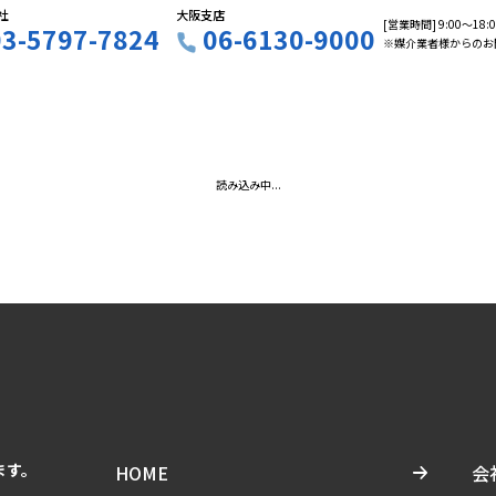
社
大阪支店
[営業時間] 9:00〜18
03-5797-7824
06-6130-9000
※媒介業者様からのお
読み込み中...
ます。
HOME
会