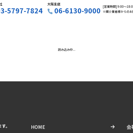
社
大阪支店
[営業時間] 9:00〜18
03-5797-7824
06-6130-9000
※媒介業者様からのお
読み込み中...
ます。
HOME
会