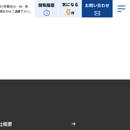
気になる
閲覧履歴
お問い合わせ
:00 [休業日]土・日・祝
0
問合せは ご遠慮下さい。
件
社概要