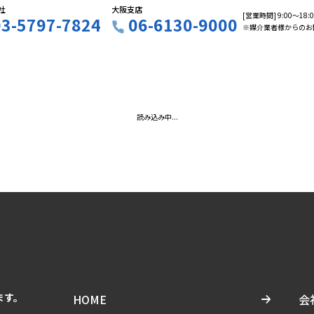
社
大阪支店
[営業時間] 9:00〜18
03-5797-7824
06-6130-9000
※媒介業者様からのお
読み込み中...
ます。
HOME
会