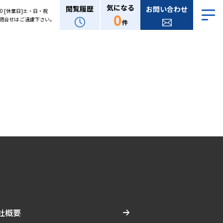
気になる
閲覧履歴
お問い合わせ
:00 [休業日]土・日・祝
0
問合せは ご遠慮下さい。
件
社概要