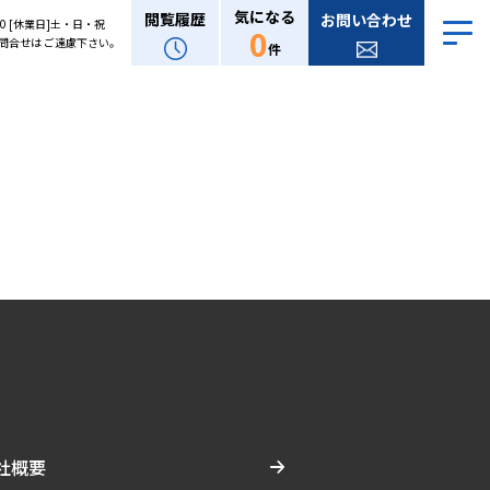
気になる
閲覧履歴
お問い合わせ
:00 [休業日]土・日・祝
0
問合せは ご遠慮下さい。
件
社概要