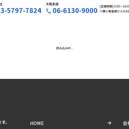
社
大阪支店
[営業時間] 9:00〜18
03-5797-7824
06-6130-9000
※媒介業者様からのお
読み込み中...
ます。
HOME
会