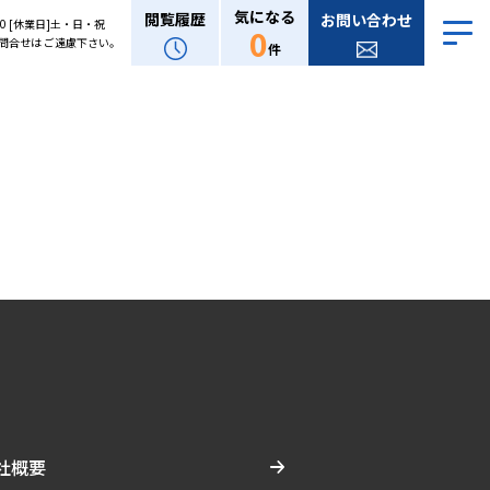
気になる
閲覧履歴
お問い合わせ
:00 [休業日]土・日・祝
0
問合せは ご遠慮下さい。
件
社概要