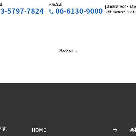
社
大阪支店
[営業時間] 9:00〜18
03-5797-7824
06-6130-9000
※媒介業者様からのお
読み込み中...
ます。
HOME
会