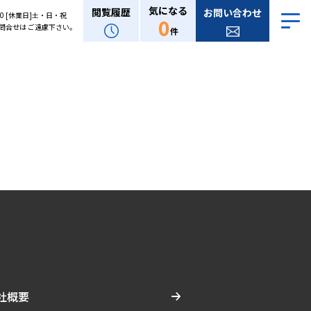
気になる
閲覧履歴
お問い合わせ
:00 [休業日]土・日・祝
0
問合せは ご遠慮下さい。
件
社概要