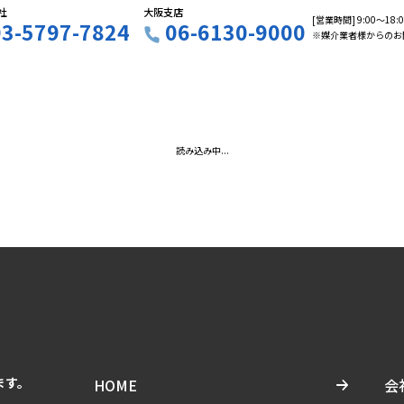
社
大阪支店
[営業時間] 9:00〜18
03-5797-7824
06-6130-9000
※媒介業者様からのお
読み込み中...
ます。
HOME
会