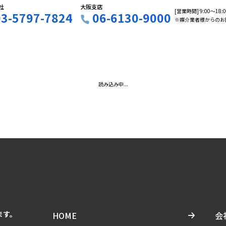
社
大阪支店
[営業時間] 9:00〜18
03-5797-7824
06-6130-9000
※媒介業者様からのお
読み込み中...
ます。
HOME
会