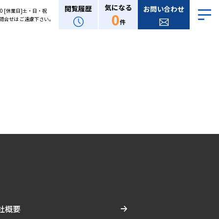
気になる
閲覧履歴
お問い合わせ
:00 [休業日]土・日・祝
0
問合せは ご遠慮下さい。
件
社概要