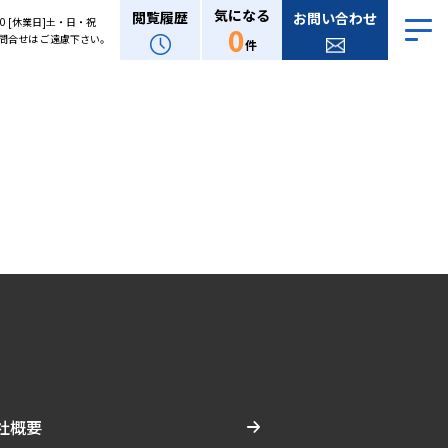
気になる
閲覧履歴
お問い合わせ
:00 [休業日]土・日・祝
0
問合せは ご遠慮下さい。
件
社概要