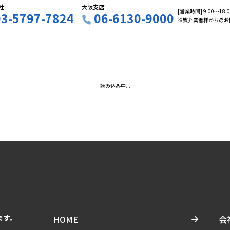
社
大阪支店
[営業時間] 9:00〜18
03-5797-7824
06-6130-9000
※媒介業者様からのお
読み込み中...
ます。
HOME
会