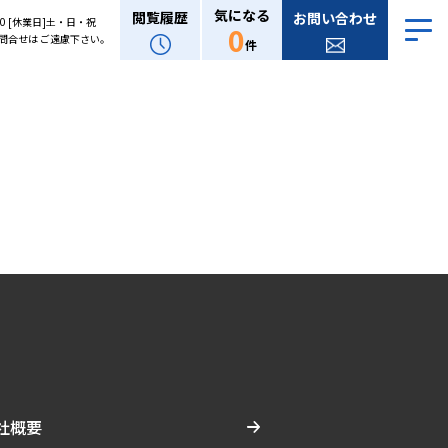
気になる
閲覧履歴
お問い合わせ
:00 [休業日]土・日・祝
0
問合せは ご遠慮下さい。
件
社概要