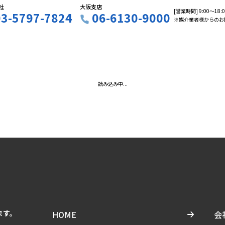
社
大阪支店
[営業時間] 9:00〜18
03-5797-7824
06-6130-9000
※媒介業者様からのお
読み込み中...
ます。
HOME
会