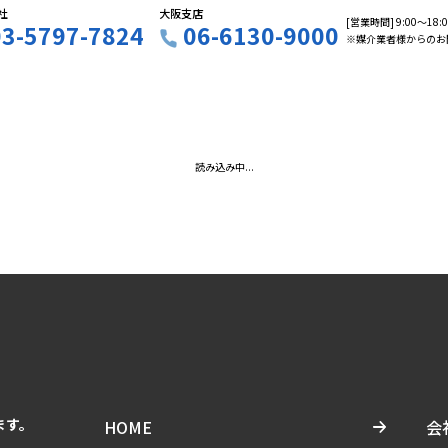
社
大阪支店
[営業時間] 9:00〜18
03-5797-7824
06-6130-9000
※媒介業者様からのお
読み込み中...
ます。
HOME
会