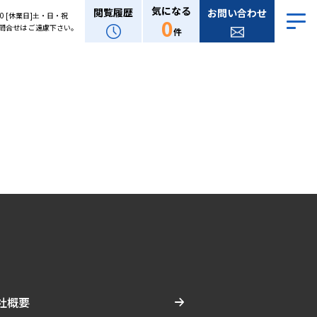
気になる
閲覧履歴
お問い合わせ
:00 [休業日]土・日・祝
0
問合せは ご遠慮下さい。
件
社概要