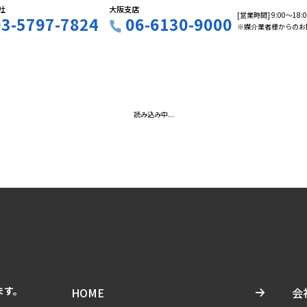
社
大阪支店
[営業時間] 9:00〜18
03-5797-7824
06-6130-9000
※媒介業者様からのお
読み込み中...
ます。
HOME
会