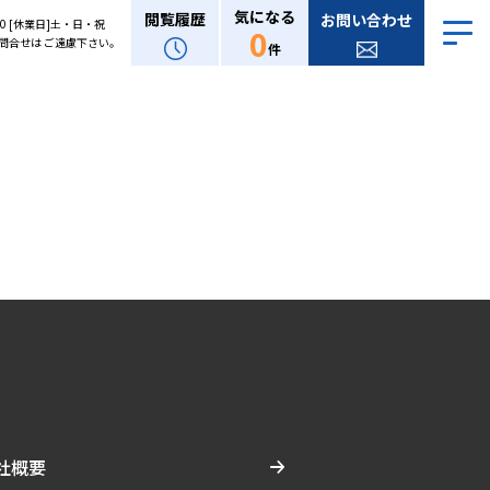
気になる
閲覧履歴
お問い合わせ
:00 [休業日]土・日・祝
0
問合せは ご遠慮下さい。
件
社概要