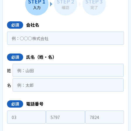
STEP 1
STEP 2
STEP 3
入力
確認
完了
会社名
必須
氏名（姓・名）
必須
姓
名
電話番号
必須