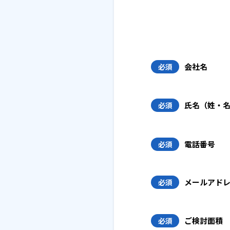
会社名
必須
氏名（姓・
必須
電話番号
必須
メールアド
必須
ご検討面積
必須