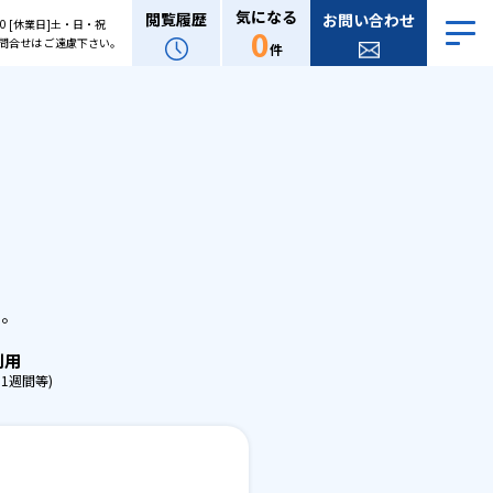
気になる
閲覧履歴
お問い合わせ
:00 [休業日]土・日・祝
0
問合せは ご遠慮下さい。
件
。
せ。
利用
1週間等)