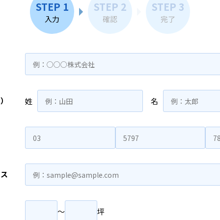
STEP 1
STEP 2
STEP 3
入力
確認
完了
名）
姓
名
レス
〜
坪