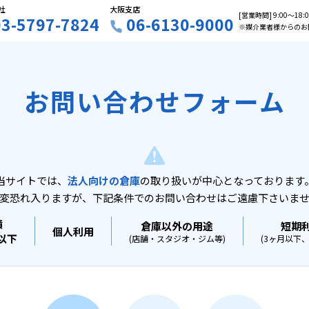
社
大阪支店
[営業時間] 9:00〜18
03-5797-7824
06-6130-9000
※媒介業者様からのお
お問い合わせフォーム
当サイトでは、
法人向けの倉庫
の取り扱いが中心となっております
変恐れ入りますが、下記条件でのお問い合わせはご遠慮下さいま
積
倉庫以外の用途
短期
個人利用
坪以下
(店舗・スタジオ・ジム等)
(3ヶ月以下、