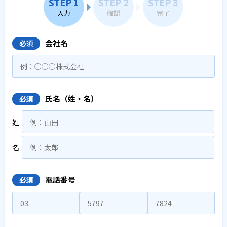
STEP 1
STEP 2
STEP 3
入力
確認
完了
会社名
必須
氏名（姓・名）
必須
姓
名
電話番号
必須